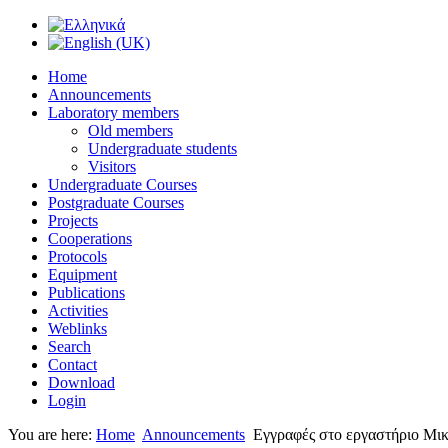
Home
Announcements
Laboratory members
Old members
Undergraduate students
Visitors
Undergraduate Courses
Postgraduate Courses
Projects
Cooperations
Protocols
Equipment
Publications
Activities
Weblinks
Search
Contact
Download
Login
You are here:
Home
Announcements
Εγγραφές στο εργαστήριο Μικ