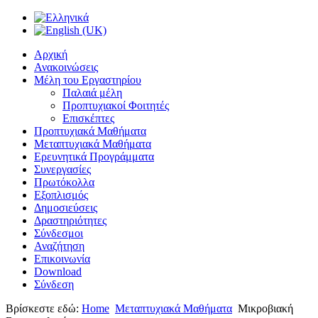
Αρχική
Ανακοινώσεις
Μέλη του Εργαστηρίου
Παλαιά μέλη
Προπτυχιακοί Φοιτητές
Επισκέπτες
Προπτυχιακά Μαθήματα
Μεταπτυχιακά Μαθήματα
Ερευνητικά Προγράμματα
Συνεργασίες
Πρωτόκολλα
Εξοπλισμός
Δημοσιεύσεις
Δραστηριότητες
Σύνδεσμοι
Αναζήτηση
Επικοινωνία
Download
Σύνδεση
Βρίσκεστε εδώ:
Home
Μεταπτυχιακά Μαθήματα
Μικροβιακή