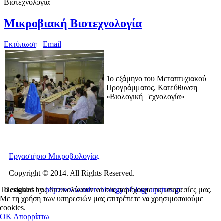
Βιοτεχνολογία
Μικροβιακή Βιοτεχνολογία
Εκτύπωση
|
Email
1ο εξάμηνο του Μεταπτυχιακού
Προγράμματος, Κατεύθυνση
«Βιολογική Τεχνολογία»
Εργαστήριο Μικροβιολογίας
Copyright © 2014. All Rights Reserved.
Designed by
http://www.microbiology.biology.upatras.gr
.
Τα cookies μας διευκολύνουν να σας παρέχουμε τις υπηρεσίες μας.
Με τη χρήση των υπηρεσιών μας επιτρέπετε να χρησιμοποιούμε
cookies.
OΚ
Απορρίπτω