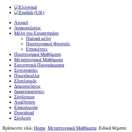
Αρχική
Ανακοινώσεις
Μέλη του Εργαστηρίου
Παλαιά μέλη
Προπτυχιακοί Φοιτητές
Επισκέπτες
Προπτυχιακά Μαθήματα
Μεταπτυχιακά Μαθήματα
Ερευνητικά Προγράμματα
Συνεργασίες
Πρωτόκολλα
Εξοπλισμός
Δημοσιεύσεις
Δραστηριότητες
Σύνδεσμοι
Αναζήτηση
Επικοινωνία
Download
Σύνδεση
Βρίσκεστε εδώ:
Home
Μεταπτυχιακά Μαθήματα
Ειδικά θέματα