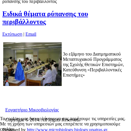
ρύπανσης του περιβάλλοντος
Ειδικά θέματα ρύπανσης του
περιβάλλοντος
Εκτύπωση
|
Email
3ο εξάμηνο του Διατμηματικού
Μεταπτυχιακού Προγράμματος
της Σχολής Θετικών Επιστημών,
Κατεύθυνση «Περιβαλλοντικές
Επιστήμες»
Εργαστήριο Μικροβιολογίας
Τα cookies μας διευκολύνουν να σας παρέχουμε τις υπηρεσίες μας.
Copyright © 2014. All Rights Reserved.
Με τη χρήση των υπηρεσιών μας επιτρέπετε να χρησιμοποιούμε
cookies.
Designed by
http://www.microbiology.biology.upatras.gr
.